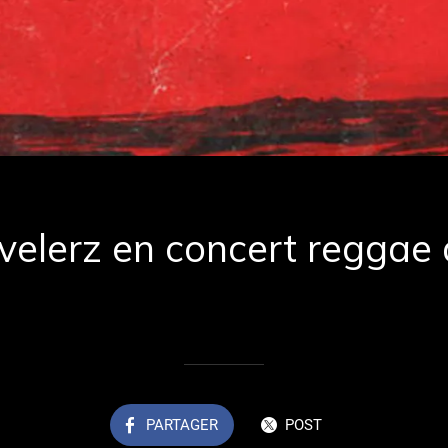
velerz en concert reggae
Rédigé le 18/07/2025
Renaud Renaud cardinal
PARTAGER
POST