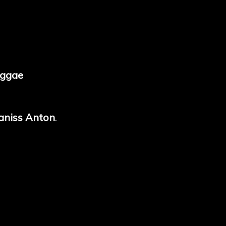
eggae
aniss Anton
.