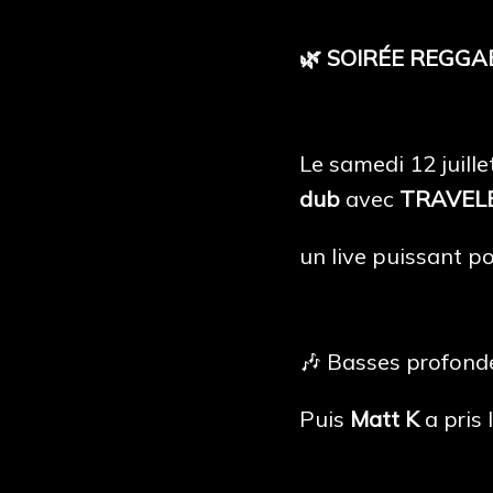
🌿 SOIRÉE REGGA
Le samedi 12 juill
dub
avec
TRAVEL
un live puissant p
🎶 Basses profonde
Puis
Matt K
a pris 