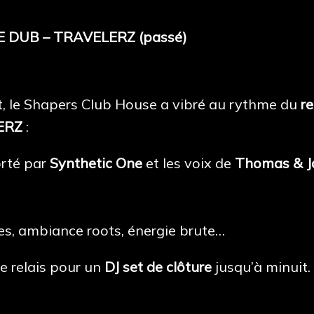
E DUB – TRAVELERZ (passé)
et, le Shapers Club House a vibré au rythme du
r
ERZ
:
orté par
Synthetic One
et les voix de
Thomas & J
s, ambiance roots, énergie brute…
le relais pour un
DJ set de clôture
jusqu’à minuit.