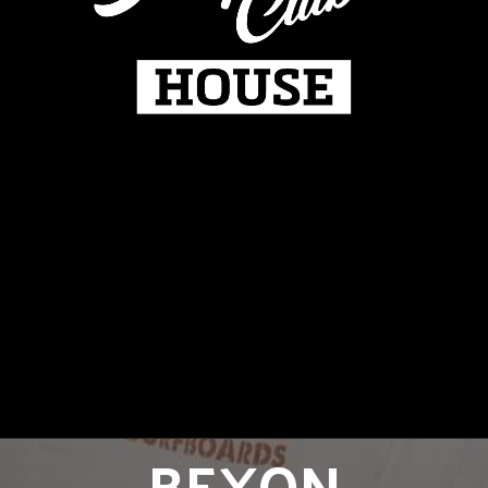
DOT
08
13 Rue des Entrepreneurs M
AOÛT
8 août - 9 août
BEXON