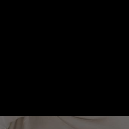
Ouvertures jours fériés
En cours
13 Rue des Entrepreneurs MARENNES
7 mai - 15 août