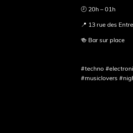
🕗 20h – 01h
📍 13 rue des Ent
🍻 Bar sur place
#techno #electron
#musiclovers #nig