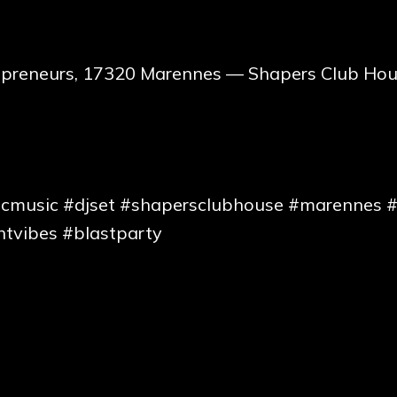
repreneurs, 17320 Marennes — Shapers Club Ho
icmusic #djset #shapersclubhouse #marennes #
htvibes #blastparty