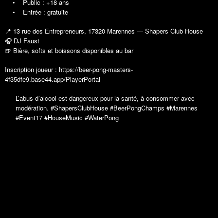
• Public : +18 ans
• Entrée : gratuite
📍 13 rue des Entrepreneurs, 17320 Marennes — Shapers Club House
🎧 DJ Faust
🍺 Bière, softs et boissons disponibles au bar
Inscription joueur : https://beer-pong-masters-
4f35dfe9.base44.app/PlayerPortal
L’abus d’alcool est dangereux pour la santé, à consommer avec
modération. #ShapersClubHouse #BeerPongChamps #Marennes
#Event17 #HouseMusic #WaterPong