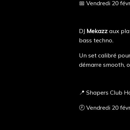
📅 Vendredi 20 févr
DJ
Mekazz
aux plat
bass techno.
Un set calibré pour
démarre smooth, on
📍 Shapers Club Ho
🕗 Vendredi 20 fév