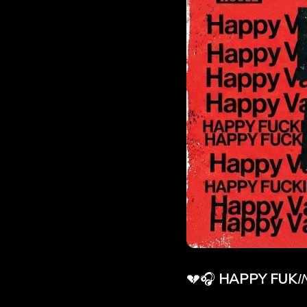
💔🎧
HAPPY FUK
I