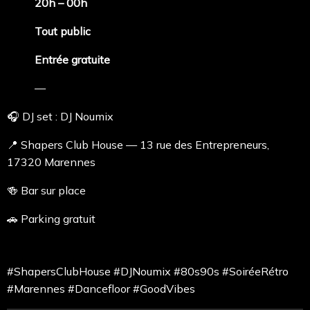
20h – 00h
Tout public
Entrée gratuite
—
🎧 DJ set : DJ Noumix
📍 Shapers Club House — 13 rue des Entrepreneurs,
17320 Marennes
🍻 Bar sur place
🚗 Parking gratuit
#ShapersClubHouse #DJNoumix #80s90s #SoiréeRétro
#Marennes #Dancefloor #GoodVibes