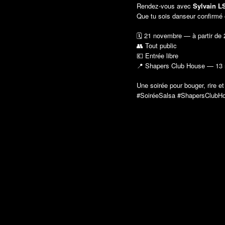
Rendez-vous avec
Sylvain L
Que tu sois danseur confirmé ou
🗓 21 novembre — à partir de 
👥 Tout public
💶 Entrée libre
📍 Shapers Club House — 13 
Une soirée pour bouger, rire et
#SoiréeSalsa #ShapersClubHo