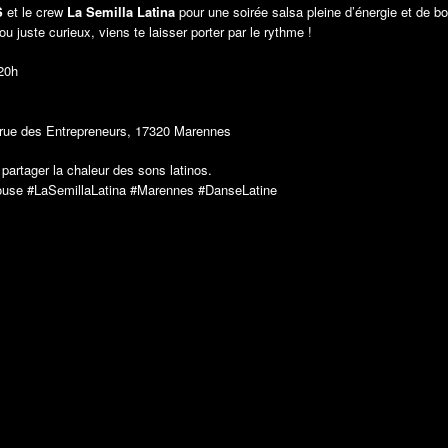
S
et le crew
La Semilla Latina
pour une soirée salsa pleine d’énergie et de b
 juste curieux, viens te laisser porter par le rythme !
20h
rue des Entrepreneurs, 17320 Marennes
 partager la chaleur des sons latinos.
use #LaSemillaLatina #Marennes #DanseLatine