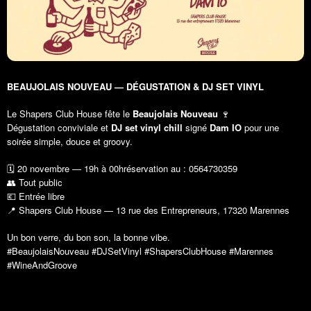
BEAUJOLAIS NOUVEAU — DÉGUSTATION & DJ SET VINYL
Le Shapers Club House fête le
Beaujolais Nouveau
🍷
Dégustation conviviale et
DJ set vinyl chill
signé
Dam IO
pour une
soirée simple, douce et groovy.
🗓 20 novembre — 19h à 00hréservation au : 0564730359
👥 Tout public
💶 Entrée libre
📍 Shapers Club House — 13 rue des Entrepreneurs, 17320 Marennes
Un bon verre, du bon son, la bonne vibe.
#BeaujolaisNouveau #DJSetVinyl #ShapersClubHouse #Marennes
#WineAndGroove