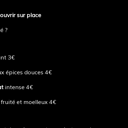
ouvrir sur place
é ?
nt 3€
x épices douces 4€
at
intense 4€
fruité et moelleux 4€